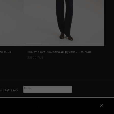
зо льна
Жакет с цельнокроеным рукавом изо льна
Жак
33900 RUB
379
И NAMELAZZ
+7 (800) 707-71-04
info@namelazz.com