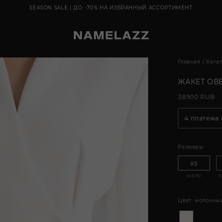
SEASON SALE | ДО -70% НА ИЗБРАННЫЙ АССОРТИМЕНТ
Главная
Ката
ЖАКЕТ ОВ
38900 RUB
4 платежа
Размеры
XS
мало
п
Цвет:
молочны