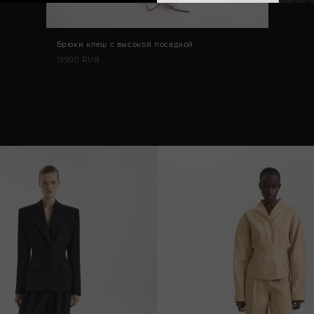
Брюки клеш с высокой посадкой
19900 RUB