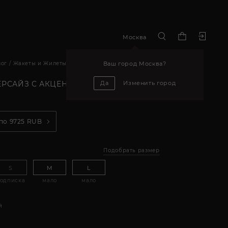
Москва
Ваш город
Москва
?
лог
Жакеты и Жилеты
Да
Изменить город
ЕРСАЙЗ С АКЦЕНТНОЙ ТАЛИЕЙ
 по
9725
RUB
Подобрать размер
S
M
L
одписка
мало
мало
й